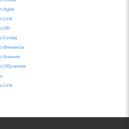
.Agile
о.Link
о.HR
о.Склад
о.Финансы
о.Знания
о.Обучение
lu
u.Link