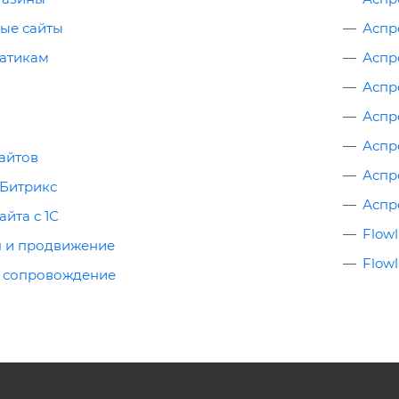
ые сайты
Аспро
матикам
Аспр
Аспр
Аспр
Аспр
айтов
Аспр
-Битрикс
Аспр
айта с 1С
Flow
 и продвижение
Flowl
 сопровождение