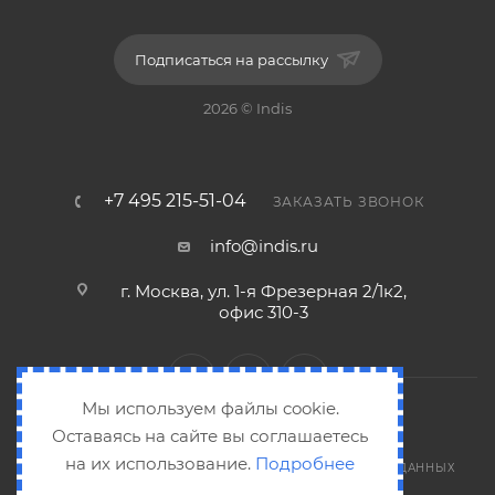
Подписаться на рассылку
2026 © Indis
+7 495 215-51-04
ЗАКАЗАТЬ ЗВОНОК
info@indis.ru
г. Москва, ул. 1-я Фрезерная 2/1к2,
офис 310-3
Мы используем файлы cookie.
Оставаясь на сайте вы соглашаетесь
на их использование.
Подробнее
СОГЛАШЕНИЕ НА ОБРАБОТКУ ПЕРСОНАЛЬНЫХ ДАННЫХ