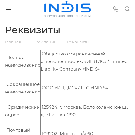
Реквизиты
—
—
Главная
О компании
Реквизиты
Общество с ограниченной
Полное
ответственностью «ИНДИС» / Limited
наименование
Liability Company «INDIS»
Сокращенное
ООО «ИНДИС» / LLC «INDIS»
наименование
Юридический
125424, г. Москва, Волоколамское ш.,
адрес
д. 71 к. 1, кв. 290
Почтовый
109202, Москва, а/я 60