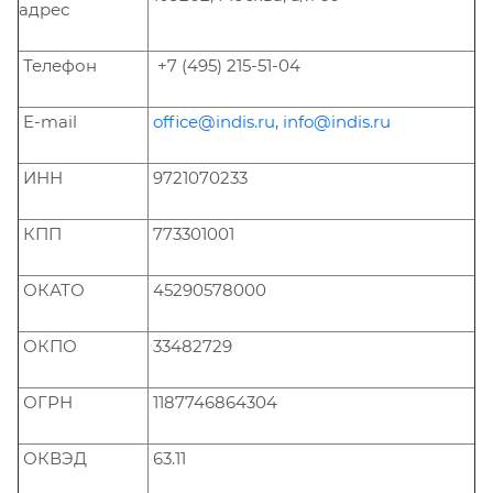
адрес
Телефон
+7 (495) 215-51-04
E-mail
office@indis.ru
,
info@indis.ru
ИНН
9721070233
КПП
773301001
ОКАТО
45290578000
ОКПО
33482729
ОГРН
1187746864304
ОКВЭД
63.11