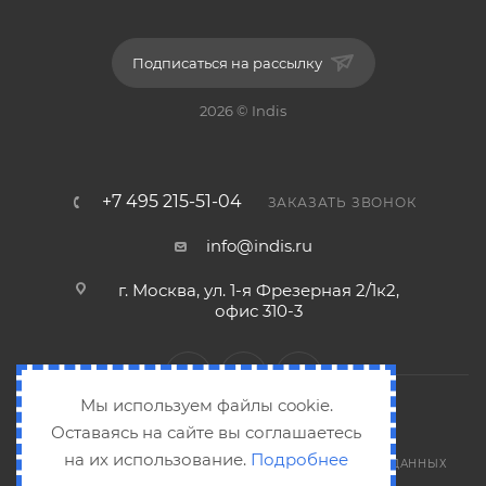
Подписаться на рассылку
2026 © Indis
+7 495 215-51-04
ЗАКАЗАТЬ ЗВОНОК
info@indis.ru
г. Москва, ул. 1-я Фрезерная 2/1к2,
офис 310-3
Мы используем файлы cookie.
Оставаясь на сайте вы соглашаетесь
на их использование.
Подробнее
СОГЛАШЕНИЕ НА ОБРАБОТКУ ПЕРСОНАЛЬНЫХ ДАННЫХ